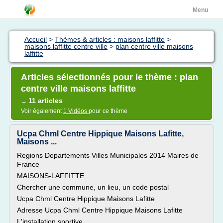
Menu
Accueil
>
Thèmes & articles : maisons laffitte
>
maisons laffitte centre ville
>
plan centre ville maisons
laffitte
Articles sélectionnés pour le thème : plan
centre ville maisons laffitte
11 articles
→
Voir également
1 Vidéos
pour ce thème
Ucpa Chml Centre Hippique Maisons Lafitte,
Maisons ...
Regions Departements Villes Municipales 2014 Maires de
France
MAISONS-LAFFITTE
Chercher une commune, un lieu, un code postal
Ucpa Chml Centre Hippique Maisons Lafitte
Adresse Ucpa Chml Centre Hippique Maisons Lafitte
L'installation sportive...