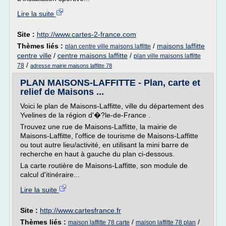
Lire la suite
Site :
http://www.cartes-2-france.com
Thèmes liés :
/
maisons laffitte
plan centre ville maisons laffitte
centre ville
/
centre maisons laffitte
/
plan ville maisons laffitte
/
78
adresse mairie maisons laffitte 78
PLAN MAISONS-LAFFITTE - Plan, carte et
relief de Maisons ...
Voici le plan de Maisons-Laffitte, ville du département des
Yvelines de la région d'�?le-de-France .
Trouvez une rue de Maisons-Laffitte, la mairie de
Maisons-Laffitte, l'office de tourisme de Maisons-Laffitte
ou tout autre lieu/activité, en utilisant la mini barre de
recherche en haut à gauche du plan ci-dessous.
La carte routière de Maisons-Laffitte, son module de
calcul d'itinéraire...
Lire la suite
Site :
http://www.cartesfrance.fr
Thèmes liés :
/
/
maison laffitte 78 carte
maison laffitte 78 plan