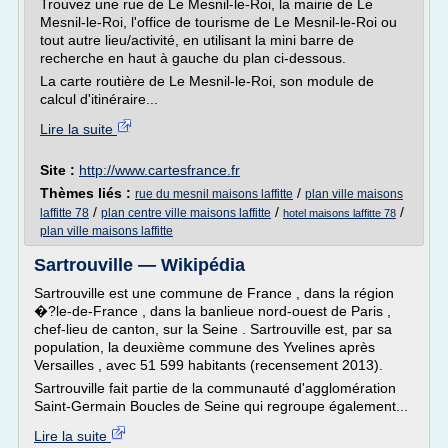
Trouvez une rue de Le Mesnil-le-Roi, la mairie de Le
Mesnil-le-Roi, l'office de tourisme de Le Mesnil-le-Roi ou
tout autre lieu/activité, en utilisant la mini barre de
recherche en haut à gauche du plan ci-dessous.
La carte routière de Le Mesnil-le-Roi, son module de
calcul d'itinéraire...
Lire la suite
Site :
http://www.cartesfrance.fr
Thèmes liés :
/
rue du mesnil maisons laffitte
plan ville maisons
/
/
/
laffitte 78
plan centre ville maisons laffitte
hotel maisons laffitte 78
plan ville maisons laffitte
Sartrouville — Wikipédia
Sartrouville est une commune de France , dans la région
�?le-de-France , dans la banlieue nord-ouest de Paris ,
chef-lieu de canton, sur la Seine . Sartrouville est, par sa
population, la deuxième commune des Yvelines après
Versailles , avec 51 599 habitants (recensement 2013).
Sartrouville fait partie de la communauté d'agglomération
Saint-Germain Boucles de Seine qui regroupe également...
Lire la suite