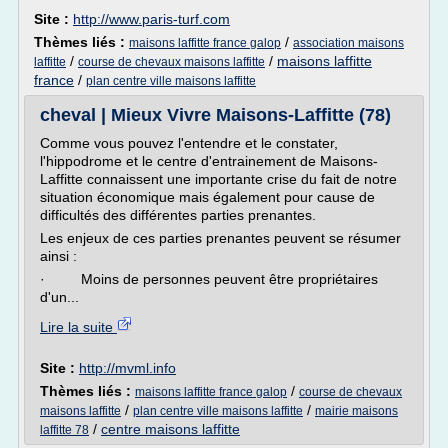
Site :
http://www.paris-turf.com
Thèmes liés :
/
maisons laffitte france galop
association maisons
/
/
maisons laffitte
laffitte
course de chevaux maisons laffitte
france
/
plan centre ville maisons laffitte
cheval | Mieux Vivre Maisons-Laffitte (78)
Comme vous pouvez l'entendre et le constater,
l'hippodrome et le centre d'entrainement de Maisons-
Laffitte connaissent une importante crise du fait de notre
situation économique mais également pour cause de
difficultés des différentes parties prenantes.
Les enjeux de ces parties prenantes peuvent se résumer
ainsi :
· Moins de personnes peuvent être propriétaires
d'un...
Lire la suite
Site :
http://mvml.info
Thèmes liés :
/
maisons laffitte france galop
course de chevaux
/
/
maisons laffitte
plan centre ville maisons laffitte
mairie maisons
/
centre maisons laffitte
laffitte 78