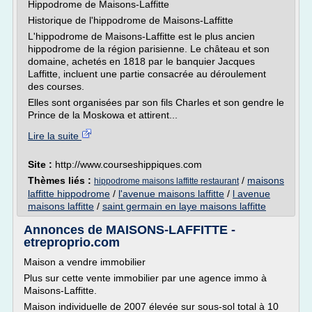
Hippodrome de Maisons-Laffitte
Historique de l'hippodrome de Maisons-Laffitte
L'hippodrome de Maisons-Laffitte est le plus ancien
hippodrome de la région parisienne. Le château et son
domaine, achetés en 1818 par le banquier Jacques
Laffitte, incluent une partie consacrée au déroulement
des courses.
Elles sont organisées par son fils Charles et son gendre le
Prince de la Moskowa et attirent...
Lire la suite
Site :
http://www.courseshippiques.com
Thèmes liés :
/
maisons
hippodrome maisons laffitte restaurant
laffitte hippodrome
/
l'avenue maisons laffitte
/
l avenue
maisons laffitte
/
saint germain en laye maisons laffitte
Annonces de MAISONS-LAFFITTE -
etreproprio.com
Maison a vendre immobilier
Plus sur cette vente immobilier par une agence immo à
Maisons-Laffitte.
Maison individuelle de 2007 élevée sur sous-sol total à 10