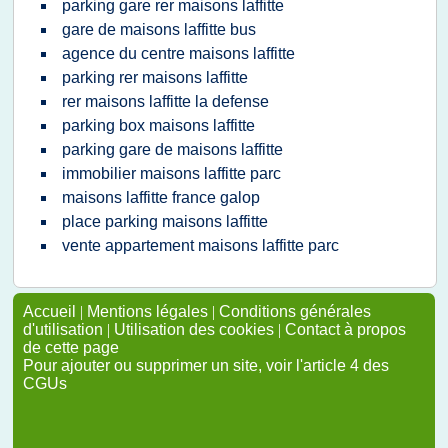
parking gare rer maisons laffitte
gare de maisons laffitte bus
agence du centre maisons laffitte
parking rer maisons laffitte
rer maisons laffitte la defense
parking box maisons laffitte
parking gare de maisons laffitte
immobilier maisons laffitte parc
maisons laffitte france galop
place parking maisons laffitte
vente appartement maisons laffitte parc
Accueil
|
Mentions légales
|
Conditions générales
d'utilisation
|
Utilisation des cookies
|
Contact à propos
de cette page
Pour ajouter ou supprimer un site, voir l'article 4 des
CGUs