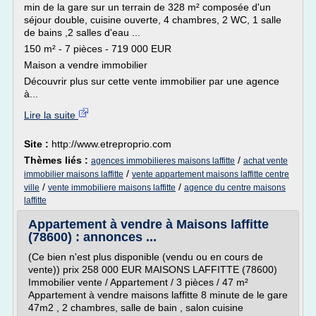
min de la gare sur un terrain de 328 m² composée d'un
séjour double, cuisine ouverte, 4 chambres, 2 WC, 1 salle
de bains ,2 salles d'eau ...
150 m² - 7 pièces - 719 000 EUR
Maison a vendre immobilier
Découvrir plus sur cette vente immobilier par une agence
à...
Lire la suite
Site :
http://www.etreproprio.com
Thèmes liés :
/
agences immobilieres maisons laffitte
achat vente
/
immobilier maisons laffitte
vente appartement maisons laffitte centre
/
/
ville
vente immobiliere maisons laffitte
agence du centre maisons
laffitte
Appartement à vendre à Maisons laffitte
(78600) : annonces ...
(Ce bien n'est plus disponible (vendu ou en cours de
vente)) prix 258 000 EUR MAISONS LAFFITTE (78600)
Immobilier vente / Appartement / 3 pièces / 47 m²
Appartement à vendre maisons laffitte 8 minute de le gare
47m2 , 2 chambres, salle de bain , salon cuisine