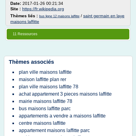
Date:
2017-01-26 00:21:34
Site :
https://fr.wikipedia.org
Thèmes liés :
/
saint germain en laye
bus ligne 12 maisons laffitte
maisons laffitte
11 Ressources
Thèmes associés
plan ville maisons laffitte
maison laffitte plan rer
plan ville maisons laffitte 78
achat appartement 3 pieces maisons laffitte
mairie maisons laffitte 78
bus maisons laffitte parc
appartements a vendre a maisons laffitte
centre maisons laffitte
appartement maisons laffitte parc