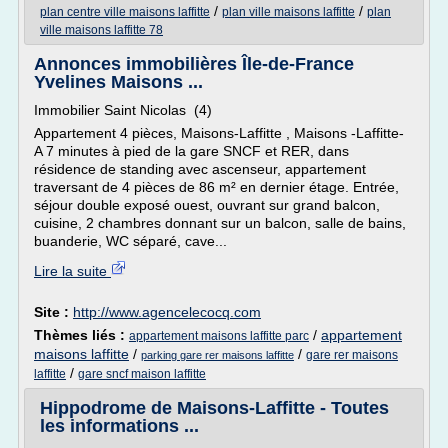
/
/
plan centre ville maisons laffitte
plan ville maisons laffitte
plan
ville maisons laffitte 78
Annonces immobilières Île-de-France
Yvelines Maisons ...
Immobilier Saint Nicolas (4)
Appartement 4 pièces, Maisons-Laffitte , Maisons -Laffitte-
A 7 minutes à pied de la gare SNCF et RER, dans
résidence de standing avec ascenseur, appartement
traversant de 4 pièces de 86 m² en dernier étage. Entrée,
séjour double exposé ouest, ouvrant sur grand balcon,
cuisine, 2 chambres donnant sur un balcon, salle de bains,
buanderie, WC séparé, cave...
Lire la suite
Site :
http://www.agencelecocq.com
Thèmes liés :
/
appartement
appartement maisons laffitte parc
maisons laffitte
/
/
gare rer maisons
parking gare rer maisons laffitte
/
laffitte
gare sncf maison laffitte
Hippodrome de Maisons-Laffitte - Toutes
les informations ...