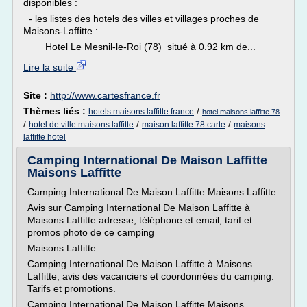
disponibles :
- les listes des hotels des villes et villages proches de
Maisons-Laffitte :
Hotel Le Mesnil-le-Roi (78) situé à 0.92 km de...
Lire la suite
Site :
http://www.cartesfrance.fr
Thèmes liés :
/
hotels maisons laffitte france
hotel maisons laffitte 78
/
/
/
hotel de ville maisons laffitte
maison laffitte 78 carte
maisons
laffitte hotel
Camping International De Maison Laffitte
Maisons Laffitte
Camping International De Maison Laffitte Maisons Laffitte
Avis sur Camping International De Maison Laffitte à
Maisons Laffitte adresse, téléphone et email, tarif et
promos photo de ce camping
Maisons Laffitte
Camping International De Maison Laffitte à Maisons
Laffitte, avis des vacanciers et coordonnées du camping.
Tarifs et promotions.
Camping International De Maison Laffitte Maisons...