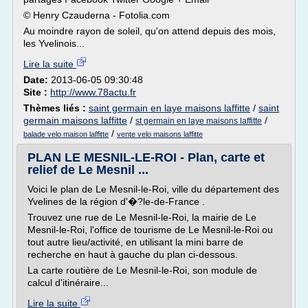
© Henry Czauderna - Fotolia.com
Au moindre rayon de soleil, qu'on attend depuis des mois,
les Yvelinois...
Lire la suite
Date:
2013-06-05 09:30:48
Site :
http://www.78actu.fr
Thèmes liés :
saint germain en laye maisons laffitte
/
saint
germain maisons laffitte
/
/
st germain en laye maisons laffitte
/
balade velo maison laffitte
vente velo maisons laffitte
PLAN LE MESNIL-LE-ROI - Plan, carte et
relief de Le Mesnil ...
Voici le plan de Le Mesnil-le-Roi, ville du département des
Yvelines de la région d'�?le-de-France .
Trouvez une rue de Le Mesnil-le-Roi, la mairie de Le
Mesnil-le-Roi, l'office de tourisme de Le Mesnil-le-Roi ou
tout autre lieu/activité, en utilisant la mini barre de
recherche en haut à gauche du plan ci-dessous.
La carte routière de Le Mesnil-le-Roi, son module de
calcul d'itinéraire...
Lire la suite