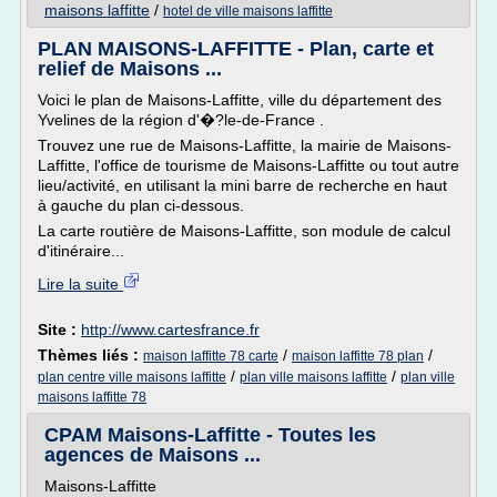
maisons laffitte
/
hotel de ville maisons laffitte
PLAN MAISONS-LAFFITTE - Plan, carte et
relief de Maisons ...
Voici le plan de Maisons-Laffitte, ville du département des
Yvelines de la région d'�?le-de-France .
Trouvez une rue de Maisons-Laffitte, la mairie de Maisons-
Laffitte, l'office de tourisme de Maisons-Laffitte ou tout autre
lieu/activité, en utilisant la mini barre de recherche en haut
à gauche du plan ci-dessous.
La carte routière de Maisons-Laffitte, son module de calcul
d'itinéraire...
Lire la suite
Site :
http://www.cartesfrance.fr
Thèmes liés :
/
/
maison laffitte 78 carte
maison laffitte 78 plan
/
/
plan centre ville maisons laffitte
plan ville maisons laffitte
plan ville
maisons laffitte 78
CPAM Maisons-Laffitte - Toutes les
agences de Maisons ...
Maisons-Laffitte