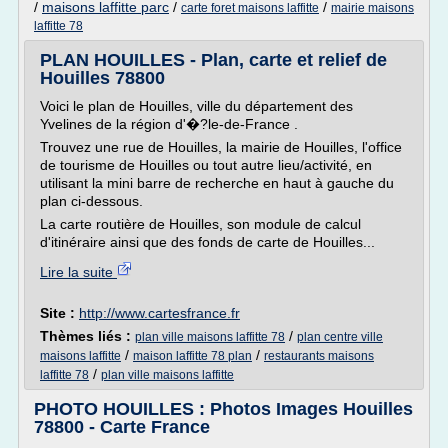
/
maisons laffitte parc
/
/
carte foret maisons laffitte
mairie maisons
laffitte 78
PLAN HOUILLES - Plan, carte et relief de
Houilles 78800
Voici le plan de Houilles, ville du département des
Yvelines de la région d'�?le-de-France .
Trouvez une rue de Houilles, la mairie de Houilles, l'office
de tourisme de Houilles ou tout autre lieu/activité, en
utilisant la mini barre de recherche en haut à gauche du
plan ci-dessous.
La carte routière de Houilles, son module de calcul
d'itinéraire ainsi que des fonds de carte de Houilles...
Lire la suite
Site :
http://www.cartesfrance.fr
Thèmes liés :
/
plan ville maisons laffitte 78
plan centre ville
/
/
maisons laffitte
maison laffitte 78 plan
restaurants maisons
/
laffitte 78
plan ville maisons laffitte
PHOTO HOUILLES : Photos Images Houilles
78800 - Carte France