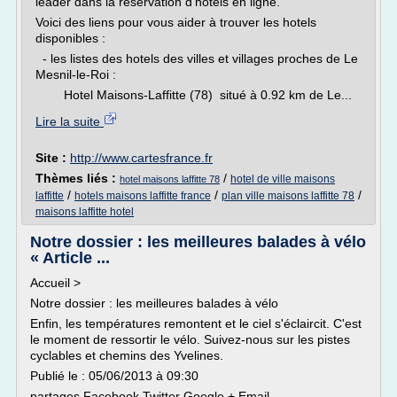
leader dans la réservation d'hôtels en ligne.
Voici des liens pour vous aider à trouver les hotels
disponibles :
- les listes des hotels des villes et villages proches de Le
Mesnil-le-Roi :
Hotel Maisons-Laffitte (78) situé à 0.92 km de Le...
Lire la suite
Site :
http://www.cartesfrance.fr
Thèmes liés :
/
hotel de ville maisons
hotel maisons laffitte 78
/
/
/
laffitte
hotels maisons laffitte france
plan ville maisons laffitte 78
maisons laffitte hotel
Notre dossier : les meilleures balades à vélo
« Article ...
Accueil >
Notre dossier : les meilleures balades à vélo
Enfin, les températures remontent et le ciel s'éclaircit. C'est
le moment de ressortir le vélo. Suivez-nous sur les pistes
cyclables et chemins des Yvelines.
Publié le : 05/06/2013 à 09:30
partages Facebook Twitter Google + Email