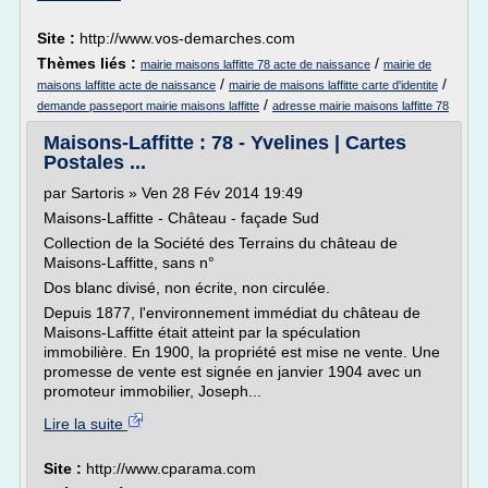
Site :
http://www.vos-demarches.com
Thèmes liés :
/
mairie maisons laffitte 78 acte de naissance
mairie de
/
/
maisons laffitte acte de naissance
mairie de maisons laffitte carte d'identite
/
demande passeport mairie maisons laffitte
adresse mairie maisons laffitte 78
Maisons-Laffitte : 78 - Yvelines | Cartes
Postales ...
par Sartoris » Ven 28 Fév 2014 19:49
Maisons-Laffitte - Château - façade Sud
Collection de la Société des Terrains du château de
Maisons-Laffitte, sans n°
Dos blanc divisé, non écrite, non circulée.
Depuis 1877, l'environnement immédiat du château de
Maisons-Laffitte était atteint par la spéculation
immobilière. En 1900, la propriété est mise ne vente. Une
promesse de vente est signée en janvier 1904 avec un
promoteur immobilier, Joseph...
Lire la suite
Site :
http://www.cparama.com