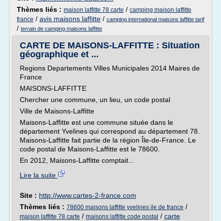
Thèmes liés :
/
maison laffitte 78 carte
camping maison laffitte
/
avis maisons laffitte
/
france
camping international maisons laffitte tarif
/
terrain de camping maisons laffitte
CARTE DE MAISONS-LAFFITTE : Situation
géographique et ...
Regions Departements Villes Municipales 2014 Maires de
France
MAISONS-LAFFITTE
Chercher une commune, un lieu, un code postal
Ville de Maisons-Laffitte
Maisons-Laffitte est une commune située dans le
département Yvelines qui correspond au département 78.
Maisons-Laffitte fait partie de la région Île-de-France. Le
code postal de Maisons-Laffitte est le 78600.
En 2012, Maisons-Laffitte comptait...
Lire la suite
Site :
http://www.cartes-2-france.com
Thèmes liés :
/
78600 maisons laffitte yvelines ile de france
/
/
carte
maison laffitte 78 carte
maisons laffitte code postal