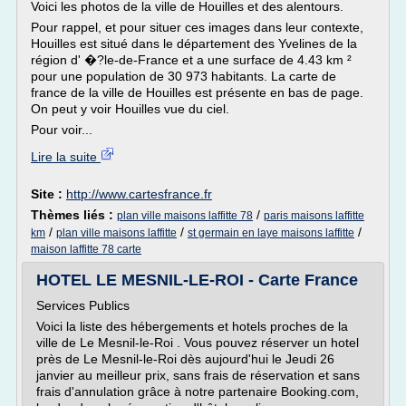
Voici les photos de la ville de Houilles et des alentours.
Pour rappel, et pour situer ces images dans leur contexte,
Houilles est situé dans le département des Yvelines de la
région d' �?le-de-France et a une surface de 4.43 km ²
pour une population de 30 973 habitants. La carte de
france de la ville de Houilles est présente en bas de page.
On peut y voir Houilles vue du ciel.
Pour voir...
Lire la suite
Site :
http://www.cartesfrance.fr
Thèmes liés :
/
plan ville maisons laffitte 78
paris maisons laffitte
/
/
/
km
plan ville maisons laffitte
st germain en laye maisons laffitte
maison laffitte 78 carte
HOTEL LE MESNIL-LE-ROI - Carte France
Services Publics
Voici la liste des hébergements et hotels proches de la
ville de Le Mesnil-le-Roi . Vous pouvez réserver un hotel
près de Le Mesnil-le-Roi dès aujourd'hui le Jeudi 26
janvier au meilleur prix, sans frais de réservation et sans
frais d'annulation grâce à notre partenaire Booking.com,