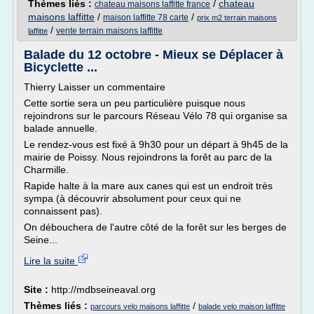
Thèmes liés :
/
chateau
chateau maisons laffitte france
maisons laffitte
/
/
maison laffitte 78 carte
prix m2 terrain maisons
/
vente terrain maisons laffitte
laffitte
Balade du 12 octobre - Mieux se Déplacer à
Bicyclette ...
Thierry Laisser un commentaire
Cette sortie sera un peu particulière puisque nous
rejoindrons sur le parcours Réseau Vélo 78 qui organise sa
balade annuelle.
Le rendez-vous est fixé à 9h30 pour un départ à 9h45 de la
mairie de Poissy. Nous rejoindrons la forêt au parc de la
Charmille.
Rapide halte à la mare aux canes qui est un endroit très
sympa (à découvrir absolument pour ceux qui ne
connaissent pas).
On débouchera de l'autre côté de la forêt sur les berges de
Seine...
Lire la suite
Site :
http://mdbseineaval.org
Thèmes liés :
/
parcours velo maisons laffitte
balade velo maison laffitte