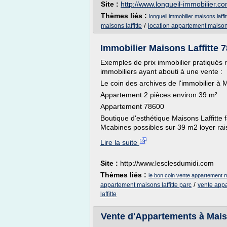
Site :
http://www.longueil-immobilier.c
Thèmes liés :
longueil immobilier maisons laffit
/
maisons laffitte
location appartement maisons 
Immobilier Maisons Laffitte 78
Exemples de prix immobilier pratiqués 
immobiliers ayant abouti à une vente :
Le coin des archives de l'immobilier à M
Appartement 2 pièces environ 39 m²
Appartement 78600
Boutique d'esthétique Maisons Laffitte fa
Mcabines possibles sur 39 m2 loyer rai
Lire la suite
Site :
http://www.lesclesdumidi.com
Thèmes liés :
le bon coin vente appartement ma
/
appartement maisons laffitte parc
vente appa
laffitte
Vente d'Appartements à Maison