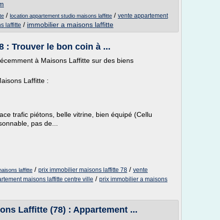
om
/
/
vente appartement
te
location appartement studio maisons laffitte
/
immobilier a maisons laffitte
laffitte
 : Trouver le bon coin à ...
récemment à Maisons Laffitte sur des biens
aisons Laffitte :
ce trafic piétons, belle vitrine, bien équipé (Cellu
sonnable, pas de...
/
/
prix immobilier maisons laffitte 78
vente
isons laffitte
/
rtement maisons laffitte centre ville
prix immobilier a maisons
s Laffitte (78) : Appartement ...