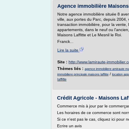
Agence immobilière Maisons-L
Notre agence immobilière située 8 aven
ville, aux portes du Parc, depuis 2004,
transaction immobilière, pour la vente, 
appartements, dans le neuf ou l'ancie
Maisons Laffitte et Le Mesnil le Roi.
Franck...
Lire la suite
Site :
http://www.lamiraute-immobilier.
Thèmes liés :
agence immobiliere amiraute mai
/
immobiliere principale maisons laffitte
location app
laffitte
Crédit Agricole - Maisons Laff
Commerce mis à jour par le commerça
Les horaires de ce commerce sont nor
Si ce n'est pas le cas, cliquez ici pour 
Ecrire un avis