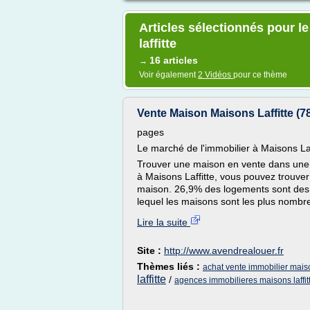
Articles sélectionnés pour 
laffitte
16 articles
→
Voir également
2 Vidéos
pour ce thème
Vente Maison Maisons Laffitte (78)
pages
Le marché de l'immobilier à Maisons Laf
Trouver une maison en vente dans une g
à Maisons Laffitte, vous pouvez trouver
maison. 26,9% des logements sont des m
lequel les maisons sont les plus nombre
Lire la suite
Site :
http://www.avendrealouer.fr
Thèmes liés :
achat vente immobilier maison
laffitte
/
agences immobilieres maisons laffit