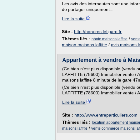
Les avis des internautes sont une infor
de partager uniquement...
Lire la suite
Site :
http://horaires.lefigaro.fr
Thèmes liés :
/
photo maisons laffitte
vent
maison maisons laffitte
/
avis maisons la
Appartement à vendre à Maison
(Ce bien n'est plus disponible (vendu
LAFFITTE (78600) Immobilier vente / A
maisons laffitte 8 minute de le gare 47
(Ce bien n'est plus disponible (vendu
LAFFITTE (78600) Immobilier vente / A
Lire la suite
Site :
http://www.entreparticuliers.com
Thèmes liés :
location appartement maison 
/
maisons laffitte
vente commerce maisons laff