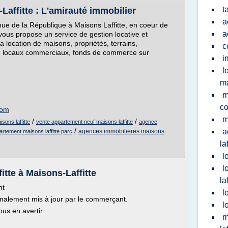
t
affitte : L'amirauté immobilier
a
ue de la République à Maisons Laffitte, en coeur de
a
 vous propose un service de gestion locative et
la location de maisons, propriétés, terrains,
c
n, locaux commerciaux, fonds de commerce sur
i
l
ma
m
co
com
m
/
/
sons laffitte
vente appartement neuf maisons laffitte
agence
/
a
agences immobilieres maisons
artement maisons laffitte parc
laf
l
l
itte à Maisons-Laffitte
laf
nt
l
malement mis à jour par le commerçant.
l
nous en avertir
m