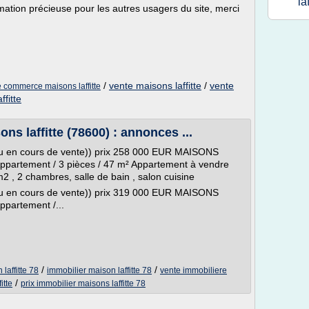
laf
mation précieuse pour les autres usagers du site, merci
/
vente maisons laffitte
/
vente
e commerce maisons laffitte
ffitte
s laffitte (78600) : annonces ...
 ou en cours de vente)) prix 258 000 EUR MAISONS
ppartement / 3 pièces / 47 m² Appartement à vendre
m2 , 2 chambres, salle de bain , salon cuisine
 ou en cours de vente)) prix 319 000 EUR MAISONS
ppartement /...
/
/
laffitte 78
immobilier maison laffitte 78
vente immobiliere
/
itte
prix immobilier maisons laffitte 78