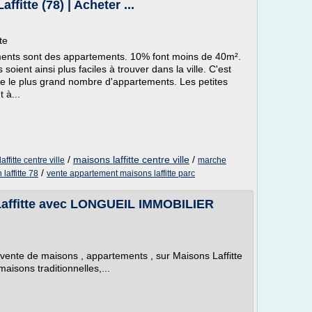
fitte (78) | Acheter ...
te
ments sont des appartements. 10% font moins de 40m².
soient ainsi plus faciles à trouver dans la ville. C'est
uve le plus grand nombre d'appartements. Les petites
 à...
/
maisons laffitte centre ville
/
fitte centre ville
marche
/
laffitte 78
vente appartement maisons laffitte parc
 Laffitte avec LONGUEIL IMMOBILIER
vente de maisons , appartements , sur Maisons Laffitte
maisons traditionnelles,...