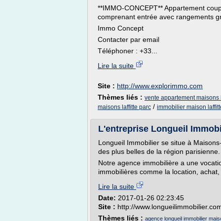
**IMMO-CONCEPT** Appartement coup de
comprenant entrée avec rangements gr
Immo Concept
Contacter par email
Téléphoner : +33...
Lire la suite
Site :
http://www.explorimmo.com
Thèmes liés :
vente appartement maisons la
/
maisons laffitte parc
immobilier maison laffit
L'entreprise Longueil Immobil
Longueil Immobilier se situe à Maisons-L
des plus belles de la région parisienne.
Notre agence immobilière a une vocatio
immobilières comme la location, achat, 
Lire la suite
Date:
2017-01-26 02:23:45
Site :
http://www.longueilimmobilier.co
Thèmes liés :
agence longueil immobilier maiso