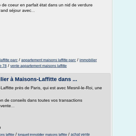
 coeur en parfait état dans un nid de verdure
and séjour avec...
/
/
ffitte parc
appartement maisons laffitte parc
immobilier
/
te 78
vente appartement maisons laffitte
ier à Maisons-Laffitte dans ...
affitte près de Paris, qui est avec Mesnil-le-Roi, une
n de conseils dans toutes vos transactions
vente...
m
/
/
achat vente
ns laffitte
longueil immobilier maisons laffitte