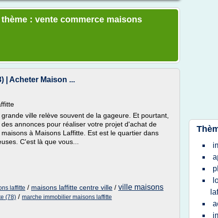
le thème : vente commerce maisons
 | Acheter Maison ...
fitte
rande ville relève souvent de la gageure. Et pourtant,
 des annonces pour réaliser votre projet d'achat de
Thèm
aisons à Maisons Laffitte. Est est le quartier dans
uses. C'est là que vous...
i
a
p
l
ville maisons
/
maisons laffitte centre ville
/
s laffitte
la
/
te (78)
marche immobilier maisons laffitte
a
i