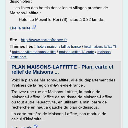
disponibles :
- les listes des hotels des villes et villages proches de
Maisons-Laffitte :
Hotel Le Mesnil-le-Roi (78) situé à 0.92 km de...
Lire la suite
Site :
http://www.cartesfrance.fr
Thèmes liés :
/
hotels maisons laffitte france
hotel maisons laffitte 78
/
/
/
hotel de ville maisons laffitte
maison laffitte 78 carte
maisons
laffitte hotel
PLAN MAISONS-LAFFITTE - Plan, carte et
relief de Maisons ...
Voici le plan de Maisons-Laffitte, ville du département des
Yvelines de la région d'�?le-de-France .
Trouvez une rue de Maisons-Laffitte, la mairie de
Maisons-Laffitte, l'office de tourisme de Maisons-Laffitte
ou tout autre lieu/activité, en utilisant la mini barre de
recherche en haut à gauche du plan ci-dessous.
La carte routière de Maisons-Laffitte, son module de
calcul d'itinéraire...
Lire la suite