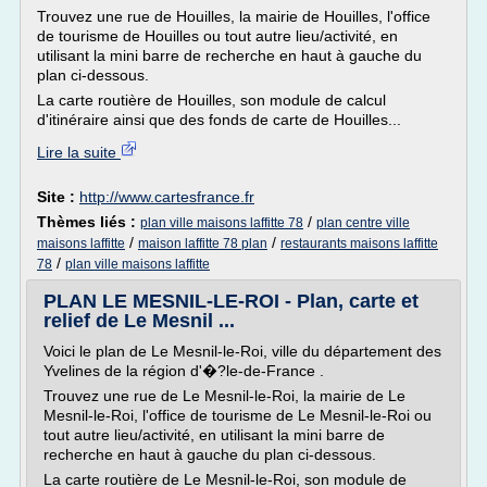
Trouvez une rue de Houilles, la mairie de Houilles, l'office
de tourisme de Houilles ou tout autre lieu/activité, en
utilisant la mini barre de recherche en haut à gauche du
plan ci-dessous.
La carte routière de Houilles, son module de calcul
d'itinéraire ainsi que des fonds de carte de Houilles...
Lire la suite
Site :
http://www.cartesfrance.fr
Thèmes liés :
/
plan ville maisons laffitte 78
plan centre ville
/
/
maisons laffitte
maison laffitte 78 plan
restaurants maisons laffitte
/
78
plan ville maisons laffitte
PLAN LE MESNIL-LE-ROI - Plan, carte et
relief de Le Mesnil ...
Voici le plan de Le Mesnil-le-Roi, ville du département des
Yvelines de la région d'�?le-de-France .
Trouvez une rue de Le Mesnil-le-Roi, la mairie de Le
Mesnil-le-Roi, l'office de tourisme de Le Mesnil-le-Roi ou
tout autre lieu/activité, en utilisant la mini barre de
recherche en haut à gauche du plan ci-dessous.
La carte routière de Le Mesnil-le-Roi, son module de