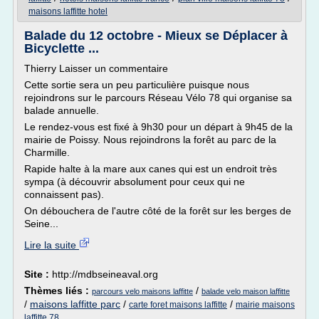
maisons laffitte hotel
Balade du 12 octobre - Mieux se Déplacer à
Bicyclette ...
Thierry Laisser un commentaire
Cette sortie sera un peu particulière puisque nous
rejoindrons sur le parcours Réseau Vélo 78 qui organise sa
balade annuelle.
Le rendez-vous est fixé à 9h30 pour un départ à 9h45 de la
mairie de Poissy. Nous rejoindrons la forêt au parc de la
Charmille.
Rapide halte à la mare aux canes qui est un endroit très
sympa (à découvrir absolument pour ceux qui ne
connaissent pas).
On débouchera de l'autre côté de la forêt sur les berges de
Seine...
Lire la suite
Site :
http://mdbseineaval.org
Thèmes liés :
/
parcours velo maisons laffitte
balade velo maison laffitte
/
maisons laffitte parc
/
/
carte foret maisons laffitte
mairie maisons
laffitte 78