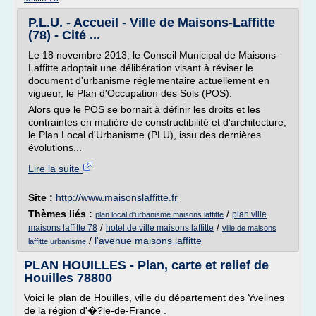
P.L.U. - Accueil - Ville de Maisons-Laffitte
(78) - Cité ...
Le 18 novembre 2013, le Conseil Municipal de Maisons-
Laffitte adoptait une délibération visant à réviser le
document d'urbanisme réglementaire actuellement en
vigueur, le Plan d'Occupation des Sols (POS).
Alors que le POS se bornait à définir les droits et les
contraintes en matière de constructibilité et d'architecture,
le Plan Local d'Urbanisme (PLU), issu des dernières
évolutions...
Lire la suite
Site :
http://www.maisonslaffitte.fr
Thèmes liés :
/
plan ville
plan local d'urbanisme maisons laffitte
/
/
maisons laffitte 78
hotel de ville maisons laffitte
ville de maisons
/
l'avenue maisons laffitte
laffitte urbanisme
PLAN HOUILLES - Plan, carte et relief de
Houilles 78800
Voici le plan de Houilles, ville du département des Yvelines
de la région d'�?le-de-France .