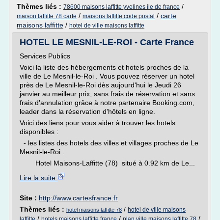
Thèmes liés :
/
78600 maisons laffitte yvelines ile de france
/
/
carte
maison laffitte 78 carte
maisons laffitte code postal
maisons laffitte
/
hotel de ville maisons laffitte
HOTEL LE MESNIL-LE-ROI - Carte France
Services Publics
Voici la liste des hébergements et hotels proches de la
ville de Le Mesnil-le-Roi . Vous pouvez réserver un hotel
près de Le Mesnil-le-Roi dès aujourd'hui le Jeudi 26
janvier au meilleur prix, sans frais de réservation et sans
frais d'annulation grâce à notre partenaire Booking.com,
leader dans la réservation d'hôtels en ligne.
Voici des liens pour vous aider à trouver les hotels
disponibles :
- les listes des hotels des villes et villages proches de Le
Mesnil-le-Roi :
Hotel Maisons-Laffitte (78) situé à 0.92 km de Le...
Lire la suite
Site :
http://www.cartesfrance.fr
Thèmes liés :
/
hotel de ville maisons
hotel maisons laffitte 78
/
/
/
laffitte
hotels maisons laffitte france
plan ville maisons laffitte 78