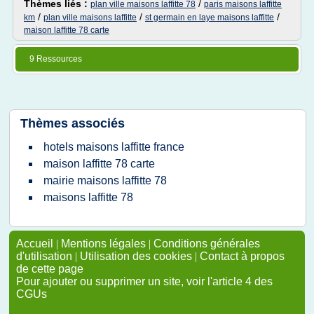
Thèmes liés :
/
plan ville maisons laffitte 78
paris maisons laffitte
/
/
/
km
plan ville maisons laffitte
st germain en laye maisons laffitte
maison laffitte 78 carte
9 Ressources
Thèmes associés
hotels maisons laffitte france
maison laffitte 78 carte
mairie maisons laffitte 78
maisons laffitte 78
Accueil
|
Mentions légales
|
Conditions générales
d'utilisation
|
Utilisation des cookies
|
Contact à propos
de cette page
Pour ajouter ou supprimer un site, voir l'article 4 des
CGUs