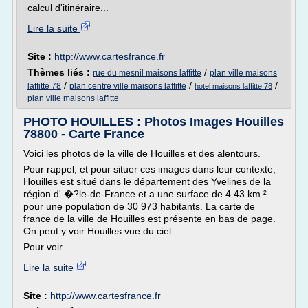
calcul d'itinéraire...
Lire la suite
Site :
http://www.cartesfrance.fr
Thèmes liés :
/
rue du mesnil maisons laffitte
plan ville maisons
/
/
/
laffitte 78
plan centre ville maisons laffitte
hotel maisons laffitte 78
plan ville maisons laffitte
PHOTO HOUILLES : Photos Images Houilles
78800 - Carte France
Voici les photos de la ville de Houilles et des alentours.
Pour rappel, et pour situer ces images dans leur contexte,
Houilles est situé dans le département des Yvelines de la
région d' �?le-de-France et a une surface de 4.43 km ²
pour une population de 30 973 habitants. La carte de
france de la ville de Houilles est présente en bas de page.
On peut y voir Houilles vue du ciel.
Pour voir...
Lire la suite
Site :
http://www.cartesfrance.fr