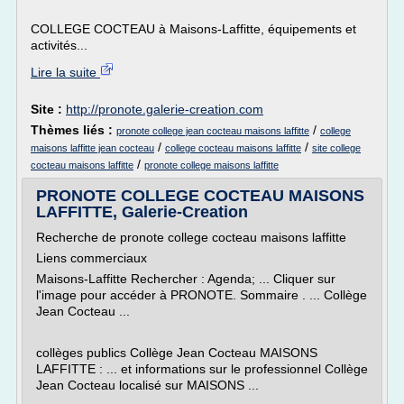
COLLEGE COCTEAU à Maisons-Laffitte, équipements et
activités...
Lire la suite
Site :
http://pronote.galerie-creation.com
Thèmes liés :
/
pronote college jean cocteau maisons laffitte
college
/
/
maisons laffitte jean cocteau
college cocteau maisons laffitte
site college
/
cocteau maisons laffitte
pronote college maisons laffitte
PRONOTE COLLEGE COCTEAU MAISONS
LAFFITTE, Galerie-Creation
Recherche de pronote college cocteau maisons laffitte
Liens commerciaux
Maisons-Laffitte Rechercher : Agenda; ... Cliquer sur
l'image pour accéder à PRONOTE. Sommaire . ... Collège
Jean Cocteau ...
collèges publics Collège Jean Cocteau MAISONS
LAFFITTE : ... et informations sur le professionnel Collège
Jean Cocteau localisé sur MAISONS ...