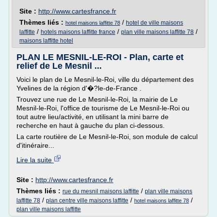
Site :
http://www.cartesfrance.fr
Thèmes liés :
/
hotel de ville maisons
hotel maisons laffitte 78
/
/
/
laffitte
hotels maisons laffitte france
plan ville maisons laffitte 78
maisons laffitte hotel
PLAN LE MESNIL-LE-ROI - Plan, carte et
relief de Le Mesnil ...
Voici le plan de Le Mesnil-le-Roi, ville du département des
Yvelines de la région d'�?le-de-France .
Trouvez une rue de Le Mesnil-le-Roi, la mairie de Le
Mesnil-le-Roi, l'office de tourisme de Le Mesnil-le-Roi ou
tout autre lieu/activité, en utilisant la mini barre de
recherche en haut à gauche du plan ci-dessous.
La carte routière de Le Mesnil-le-Roi, son module de calcul
d'itinéraire...
Lire la suite
Site :
http://www.cartesfrance.fr
Thèmes liés :
/
rue du mesnil maisons laffitte
plan ville maisons
/
/
/
laffitte 78
plan centre ville maisons laffitte
hotel maisons laffitte 78
plan ville maisons laffitte