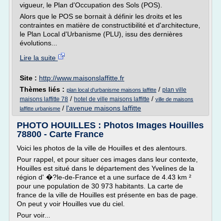
vigueur, le Plan d'Occupation des Sols (POS).
Alors que le POS se bornait à définir les droits et les
contraintes en matière de constructibilité et d'architecture,
le Plan Local d'Urbanisme (PLU), issu des dernières
évolutions...
Lire la suite
Site :
http://www.maisonslaffitte.fr
Thèmes liés :
/
plan ville
plan local d'urbanisme maisons laffitte
/
/
maisons laffitte 78
hotel de ville maisons laffitte
ville de maisons
/
l'avenue maisons laffitte
laffitte urbanisme
PHOTO HOUILLES : Photos Images Houilles
78800 - Carte France
Voici les photos de la ville de Houilles et des alentours.
Pour rappel, et pour situer ces images dans leur contexte,
Houilles est situé dans le département des Yvelines de la
région d' �?le-de-France et a une surface de 4.43 km ²
pour une population de 30 973 habitants. La carte de
france de la ville de Houilles est présente en bas de page.
On peut y voir Houilles vue du ciel.
Pour voir...