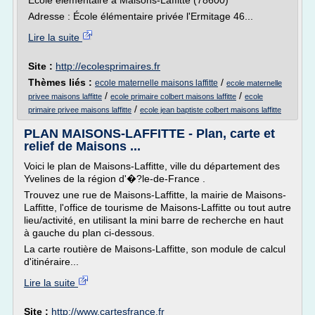
École élémentaire à Maisons-Laffitte (78600)
Adresse : École élémentaire privée l'Ermitage 46...
Lire la suite
Site :
http://ecolesprimaires.fr
Thèmes liés :
/
ecole maternelle maisons laffitte
ecole maternelle
/
/
privee maisons laffitte
ecole primaire colbert maisons laffitte
ecole
/
primaire privee maisons laffitte
ecole jean baptiste colbert maisons laffitte
PLAN MAISONS-LAFFITTE - Plan, carte et
relief de Maisons ...
Voici le plan de Maisons-Laffitte, ville du département des
Yvelines de la région d'�?le-de-France .
Trouvez une rue de Maisons-Laffitte, la mairie de Maisons-
Laffitte, l'office de tourisme de Maisons-Laffitte ou tout autre
lieu/activité, en utilisant la mini barre de recherche en haut
à gauche du plan ci-dessous.
La carte routière de Maisons-Laffitte, son module de calcul
d'itinéraire...
Lire la suite
Site :
http://www.cartesfrance.fr