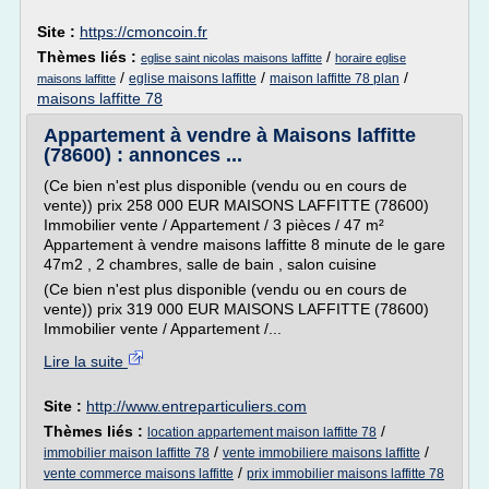
Site :
https://cmoncoin.fr
Thèmes liés :
/
eglise saint nicolas maisons laffitte
horaire eglise
/
/
/
eglise maisons laffitte
maison laffitte 78 plan
maisons laffitte
maisons laffitte 78
Appartement à vendre à Maisons laffitte
(78600) : annonces ...
(Ce bien n'est plus disponible (vendu ou en cours de
vente)) prix 258 000 EUR MAISONS LAFFITTE (78600)
Immobilier vente / Appartement / 3 pièces / 47 m²
Appartement à vendre maisons laffitte 8 minute de le gare
47m2 , 2 chambres, salle de bain , salon cuisine
(Ce bien n'est plus disponible (vendu ou en cours de
vente)) prix 319 000 EUR MAISONS LAFFITTE (78600)
Immobilier vente / Appartement /...
Lire la suite
Site :
http://www.entreparticuliers.com
Thèmes liés :
/
location appartement maison laffitte 78
/
/
immobilier maison laffitte 78
vente immobiliere maisons laffitte
/
vente commerce maisons laffitte
prix immobilier maisons laffitte 78