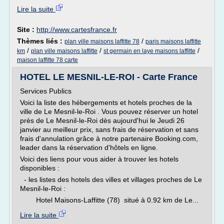
Lire la suite
Site :
http://www.cartesfrance.fr
Thèmes liés :
/
plan ville maisons laffitte 78
paris maisons laffitte
/
/
/
km
plan ville maisons laffitte
st germain en laye maisons laffitte
maison laffitte 78 carte
HOTEL LE MESNIL-LE-ROI - Carte France
Services Publics
Voici la liste des hébergements et hotels proches de la
ville de Le Mesnil-le-Roi . Vous pouvez réserver un hotel
près de Le Mesnil-le-Roi dès aujourd'hui le Jeudi 26
janvier au meilleur prix, sans frais de réservation et sans
frais d'annulation grâce à notre partenaire Booking.com,
leader dans la réservation d'hôtels en ligne.
Voici des liens pour vous aider à trouver les hotels
disponibles :
- les listes des hotels des villes et villages proches de Le
Mesnil-le-Roi :
Hotel Maisons-Laffitte (78) situé à 0.92 km de Le...
Lire la suite