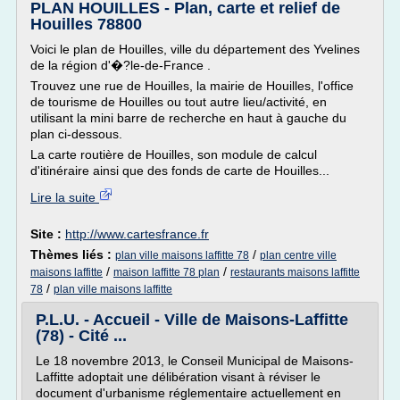
PLAN HOUILLES - Plan, carte et relief de
Houilles 78800
Voici le plan de Houilles, ville du département des Yvelines
de la région d'�?le-de-France .
Trouvez une rue de Houilles, la mairie de Houilles, l'office
de tourisme de Houilles ou tout autre lieu/activité, en
utilisant la mini barre de recherche en haut à gauche du
plan ci-dessous.
La carte routière de Houilles, son module de calcul
d'itinéraire ainsi que des fonds de carte de Houilles...
Lire la suite
Site :
http://www.cartesfrance.fr
Thèmes liés :
/
plan ville maisons laffitte 78
plan centre ville
/
/
maisons laffitte
maison laffitte 78 plan
restaurants maisons laffitte
/
78
plan ville maisons laffitte
P.L.U. - Accueil - Ville de Maisons-Laffitte
(78) - Cité ...
Le 18 novembre 2013, le Conseil Municipal de Maisons-
Laffitte adoptait une délibération visant à réviser le
document d'urbanisme réglementaire actuellement en