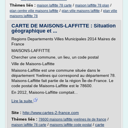
Thèmes liés :
/
/
maison laffitte 78 carte
maison laffitte 78 plan
/
/
plan centre ville maisons laffitte
plan ville maisons laffitte
plan ville
maisons laffitte 78
CARTE DE MAISONS-LAFFITTE : Situation
géographique et ...
Regions Departements Villes Municipales 2014 Maires de
France
MAISONS-LAFFITTE
Chercher une commune, un lieu, un code postal
Ville de Maisons-Laffitte
Maisons-Laffitte est une commune située dans le
département Yvelines qui correspond au département 78.
Maisons-Laffitte fait partie de la région Île-de-France. Le
code postal de Maisons-Laffitte est le 78600.
En 2012, Maisons-Laffitte comptait...
Lire la suite
Site :
http://www.cartes-2-france.com
Thèmes liés :
/
78600 maisons laffitte yvelines ile de france
/
/
carte
maison laffitte 78 carte
maisons laffitte code postal