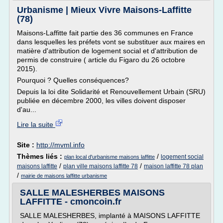
Urbanisme | Mieux Vivre Maisons-Laffitte
(78)
Maisons-Laffitte fait partie des 36 communes en France
dans lesquelles les préfets vont se substituer aux maires en
matière d'attribution de logement social et d'attribution de
permis de construire ( article du Figaro du 26 octobre
2015).
Pourquoi ? Quelles conséquences?
Depuis la loi dite Solidarité et Renouvellement Urbain (SRU)
publiée en décembre 2000, les villes doivent disposer
d'au...
Lire la suite
Site :
http://mvml.info
Thèmes liés :
/
logement social
plan local d'urbanisme maisons laffitte
/
/
maisons laffitte
plan ville maisons laffitte 78
maison laffitte 78 plan
/
mairie de maisons laffitte urbanisme
SALLE MALESHERBES MAISONS
LAFFITTE - cmoncoin.fr
SALLE MALESHERBES, implanté à MAISONS LAFFITTE