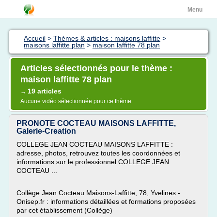
Menu
Accueil
>
Thèmes & articles : maisons laffitte
>
maisons laffitte plan
>
maison laffitte 78 plan
Articles sélectionnés pour le thème :
maison laffitte 78 plan
19 articles
→
Aucune vidéo sélectionnée pour ce thème
PRONOTE COCTEAU MAISONS LAFFITTE,
Galerie-Creation
COLLEGE JEAN COCTEAU MAISONS LAFFITTE :
adresse, photos, retrouvez toutes les coordonnées et
informations sur le professionnel COLLEGE JEAN
COCTEAU ...
Collège Jean Cocteau Maisons-Laffitte, 78, Yvelines -
Onisep.fr : informations détaillées et formations proposées
par cet établissement (Collège)