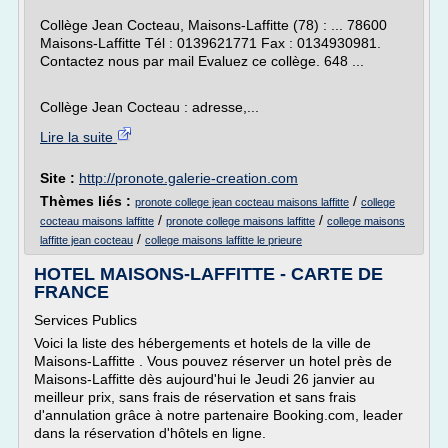
Collège Jean Cocteau, Maisons-Laffitte (78) : ... 78600
Maisons-Laffitte Tél : 0139621771 Fax : 0134930981.
Contactez nous par mail Evaluez ce collège. 648 ...
Collège Jean Cocteau : adresse,...
Lire la suite
Site :
http://pronote.galerie-creation.com
Thèmes liés :
/
pronote college jean cocteau maisons laffitte
college
/
/
cocteau maisons laffitte
pronote college maisons laffitte
college maisons
/
laffitte jean cocteau
college maisons laffitte le prieure
HOTEL MAISONS-LAFFITTE - CARTE DE
FRANCE
Services Publics
Voici la liste des hébergements et hotels de la ville de
Maisons-Laffitte . Vous pouvez réserver un hotel près de
Maisons-Laffitte dès aujourd'hui le Jeudi 26 janvier au
meilleur prix, sans frais de réservation et sans frais
d'annulation grâce à notre partenaire Booking.com, leader
dans la réservation d'hôtels en ligne.