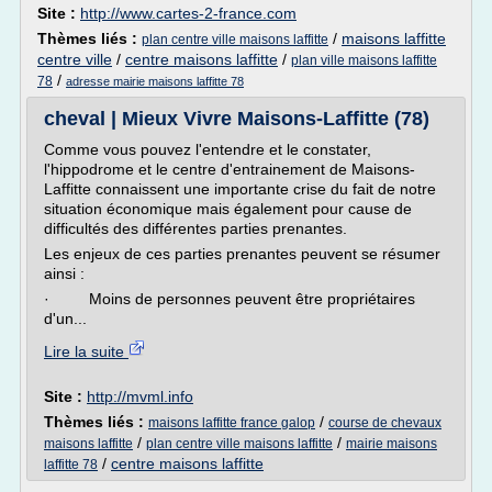
Site :
http://www.cartes-2-france.com
Thèmes liés :
/
maisons laffitte
plan centre ville maisons laffitte
centre ville
/
centre maisons laffitte
/
plan ville maisons laffitte
/
78
adresse mairie maisons laffitte 78
cheval | Mieux Vivre Maisons-Laffitte (78)
Comme vous pouvez l'entendre et le constater,
l'hippodrome et le centre d'entrainement de Maisons-
Laffitte connaissent une importante crise du fait de notre
situation économique mais également pour cause de
difficultés des différentes parties prenantes.
Les enjeux de ces parties prenantes peuvent se résumer
ainsi :
· Moins de personnes peuvent être propriétaires
d'un...
Lire la suite
Site :
http://mvml.info
Thèmes liés :
/
maisons laffitte france galop
course de chevaux
/
/
maisons laffitte
plan centre ville maisons laffitte
mairie maisons
/
centre maisons laffitte
laffitte 78