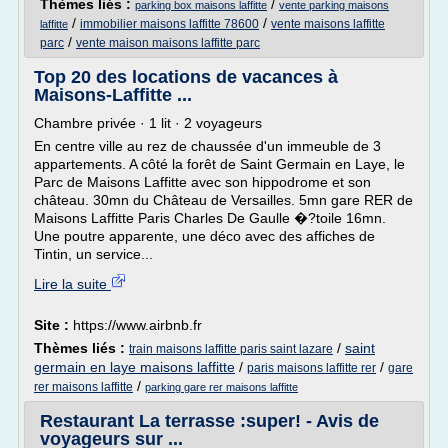
Thèmes liés :
/
parking box maisons laffitte
vente parking maisons
/
/
immobilier maisons laffitte 78600
vente maisons laffitte
laffitte
/
parc
vente maison maisons laffitte parc
Top 20 des locations de vacances à
Maisons-Laffitte ...
Chambre privée · 1 lit · 2 voyageurs
En centre ville au rez de chaussée d'un immeuble de 3
appartements. A côté la forêt de Saint Germain en Laye, le
Parc de Maisons Laffitte avec son hippodrome et son
château. 30mn du Château de Versailles. 5mn gare RER de
Maisons Laffitte Paris Charles De Gaulle �?toile 16mn.
Une poutre apparente, une déco avec des affiches de
Tintin, un service...
Lire la suite
Site :
https://www.airbnb.fr
Thèmes liés :
/
saint
train maisons laffitte paris saint lazare
germain en laye maisons laffitte
/
/
paris maisons laffitte rer
gare
/
rer maisons laffitte
parking gare rer maisons laffitte
Restaurant La terrasse :super! - Avis de
voyageurs sur ...