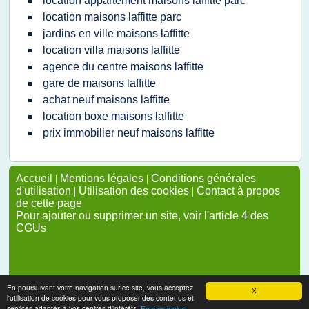
location appartement maisons laffitte parc
location maisons laffitte parc
jardins en ville maisons laffitte
location villa maisons laffitte
agence du centre maisons laffitte
gare de maisons laffitte
achat neuf maisons laffitte
location boxe maisons laffitte
prix immobilier neuf maisons laffitte
Accueil
|
Mentions légales
|
Conditions générales
d'utilisation
|
Utilisation des cookies
|
Contact à propos
de cette page
Pour ajouter ou supprimer un site, voir l'article 4 des
CGUs
En poursuivant votre navigation sur ce site, vous acceptez
X
l'utilisation de cookies pour vous proposer des contenus et
services adaptés à vos centres d'intérêts.
En savoir plus