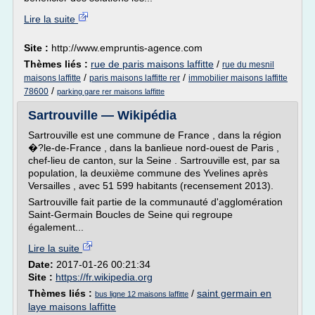
Lire la suite
Site :
http://www.empruntis-agence.com
Thèmes liés :
rue de paris maisons laffitte
/
rue du mesnil
/
/
maisons laffitte
paris maisons laffitte rer
immobilier maisons laffitte
/
78600
parking gare rer maisons laffitte
Sartrouville — Wikipédia
Sartrouville est une commune de France , dans la région
�?le-de-France , dans la banlieue nord-ouest de Paris ,
chef-lieu de canton, sur la Seine . Sartrouville est, par sa
population, la deuxième commune des Yvelines après
Versailles , avec 51 599 habitants (recensement 2013).
Sartrouville fait partie de la communauté d'agglomération
Saint-Germain Boucles de Seine qui regroupe
également...
Lire la suite
Date:
2017-01-26 00:21:34
Site :
https://fr.wikipedia.org
Thèmes liés :
/
saint germain en
bus ligne 12 maisons laffitte
laye maisons laffitte