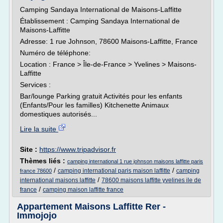
Camping Sandaya International de Maisons-Laffitte
Établissement : Camping Sandaya International de
Maisons-Laffitte
Adresse: 1 rue Johnson, 78600 Maisons-Laffitte, France
Numéro de téléphone:
Location : France > Île-de-France > Yvelines > Maisons-
Laffitte
Services :
Bar/lounge Parking gratuit Activités pour les enfants
(Enfants/Pour les familles) Kitchenette Animaux
domestiques autorisés...
Lire la suite
Site :
https://www.tripadvisor.fr
Thèmes liés :
camping international 1 rue johnson maisons laffitte paris
/
/
camping international paris maison laffitte
camping
france 78600
/
international maisons laffitte
78600 maisons laffitte yvelines ile de
/
france
camping maison laffitte france
Appartement Maisons Laffitte Rer -
Immojojo