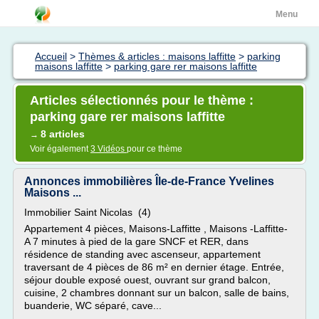
Menu
Accueil
>
Thèmes & articles : maisons laffitte
>
parking
maisons laffitte
>
parking gare rer maisons laffitte
Articles sélectionnés pour le thème :
parking gare rer maisons laffitte
8 articles
→
Voir également
3 Vidéos
pour ce thème
Annonces immobilières Île-de-France Yvelines
Maisons ...
Immobilier Saint Nicolas (4)
Appartement 4 pièces, Maisons-Laffitte , Maisons -Laffitte-
A 7 minutes à pied de la gare SNCF et RER, dans
résidence de standing avec ascenseur, appartement
traversant de 4 pièces de 86 m² en dernier étage. Entrée,
séjour double exposé ouest, ouvrant sur grand balcon,
cuisine, 2 chambres donnant sur un balcon, salle de bains,
buanderie, WC séparé, cave...