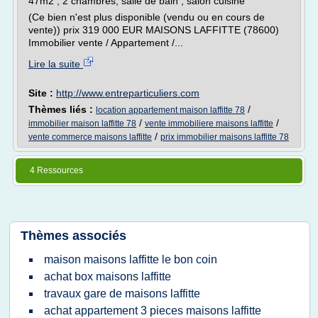
47m2 , 2 chambres, salle de bain , salon cuisine
(Ce bien n'est plus disponible (vendu ou en cours de
vente)) prix 319 000 EUR MAISONS LAFFITTE (78600)
Immobilier vente / Appartement /...
Lire la suite
Site :
http://www.entreparticuliers.com
Thèmes liés :
/
location appartement maison laffitte 78
/
/
immobilier maison laffitte 78
vente immobiliere maisons laffitte
/
vente commerce maisons laffitte
prix immobilier maisons laffitte 78
4 Ressources
Thèmes associés
maison maisons laffitte le bon coin
achat box maisons laffitte
travaux gare de maisons laffitte
achat appartement 3 pieces maisons laffitte