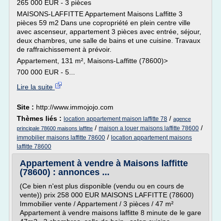
265 000 EUR - 3 pièces
MAISONS-LAFFITTE Appartement Maisons Laffitte 3
pièces 59 m2 Dans une copropriété en plein centre ville
avec ascenseur, appartement 3 pièces avec entrée, séjour,
deux chambres, une salle de bains et une cuisine. Travaux
de raffraichissement à prévoir.
Appartement, 131 m², Maisons-Laffitte (78600)>
700 000 EUR - 5...
Lire la suite
Site :
http://www.immojojo.com
Thèmes liés :
/
location appartement maison laffitte 78
agence
/
/
maison a louer maisons laffitte 78600
principale 78600 maisons laffitte
/
immobilier maisons laffitte 78600
location appartement maisons
laffitte 78600
Appartement à vendre à Maisons laffitte
(78600) : annonces ...
(Ce bien n'est plus disponible (vendu ou en cours de
vente)) prix 258 000 EUR MAISONS LAFFITTE (78600)
Immobilier vente / Appartement / 3 pièces / 47 m²
Appartement à vendre maisons laffitte 8 minute de le gare