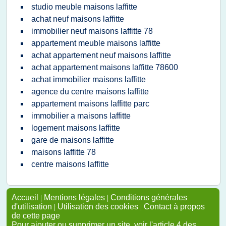
studio meuble maisons laffitte
achat neuf maisons laffitte
immobilier neuf maisons laffitte 78
appartement meuble maisons laffitte
achat appartement neuf maisons laffitte
achat appartement maisons laffitte 78600
achat immobilier maisons laffitte
agence du centre maisons laffitte
appartement maisons laffitte parc
immobilier a maisons laffitte
logement maisons laffitte
gare de maisons laffitte
maisons laffitte 78
centre maisons laffitte
Accueil
|
Mentions légales
|
Conditions générales
d'utilisation
|
Utilisation des cookies
|
Contact à propos
de cette page
Pour ajouter ou supprimer un site, voir l'article 4 des