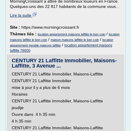
MorningCroissant a attiré de nombreux loueurs en France.
Quelques-uns des 22 817 habitants de la commune vous...
Lire la suite
Site :
https://www.morningcroissant.fr
Thèmes liés :
/
location appartement maisons laffitte le bon coin
location
/
/
maisons laffitte le bon coin
maison maisons laffitte le bon coin
location
/
location appartement maisons
appartement meuble maisons laffitte
laffitte 78600
CENTURY 21 Laffitte Immobilier, Maisons-
Laffitte, 3 Avenue ...
CENTURY 21 Laffitte Immobilier, Maisons-Laffitte
CENTURY 21 Laffitte Immobilier
mise à jour il y a plus de 6 mois
Horaires
CENTURY 21 Laffitte Immobilier, Maisons-Laffitte
jeudije
Ouvre dans 4 h 35 min.
4 h 35 min
CENTURY 21 Laffitte Immobilier, Maisons-Laffitte