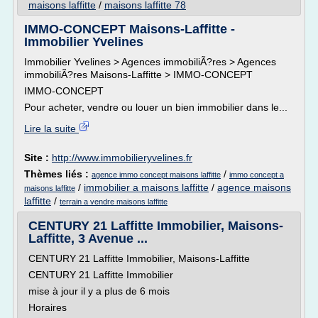
maisons laffitte
/
maisons laffitte 78
IMMO-CONCEPT Maisons-Laffitte -
Immobilier Yvelines
Immobilier Yvelines > Agences immobiliÃ?res > Agences
immobiliÃ?res Maisons-Laffitte > IMMO-CONCEPT
IMMO-CONCEPT
Pour acheter, vendre ou louer un bien immobilier dans le...
Lire la suite
Site :
http://www.immobilieryvelines.fr
Thèmes liés :
/
agence immo concept maisons laffitte
immo concept a
/
immobilier a maisons laffitte
/
agence maisons
maisons laffitte
laffitte
/
terrain a vendre maisons laffitte
CENTURY 21 Laffitte Immobilier, Maisons-
Laffitte, 3 Avenue ...
CENTURY 21 Laffitte Immobilier, Maisons-Laffitte
CENTURY 21 Laffitte Immobilier
mise à jour il y a plus de 6 mois
Horaires