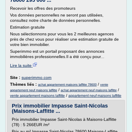
78600 295 000 ...
Recevoir les offres des promoteurs
Vos données personnelles ne seront pas utilisées,
consultez notre charte de données personnelles.
Estimation gratuite
Nous sélectionnons pour vous les 2 meilleures agences
près de chez vous pour réaliser une estimation gratuite de
votre bien immobilier.
Superimmo est un portail proposant des annonces
immobilières professionnelles.Il a été conçu pour...
Lire la suite
Site :
superimmo.com
Thèmes liés :
/
achat appartement maisons laffitte 78600
vente
/
/
appartement neuf maisons laffitte
achat appartement neuf maisons laffitte
/
vente appartement maisons laffitte
appartement neuf maisons laffitte
Prix immobilier Impasse Saint-Nicolas
(Maisons-Laffitte ...
Prix immobilier Impasse Saint-Nicolas à Maisons-Laffitte
(78) : 5 266EUR /m²
Prix au m² Impasse Saint-Nicolas 78600 Maisons-Laffitte