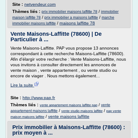
Site :
netvendeur.com
Thèmes liés :
/
prix immobilier maisons laffitte 78
immobilier
/
/
maison laffitte 78
prix immobilier a maisons laffitte
marche
/
maisons laffitte 78
immobilier maisons laffitte
Vente Maisons-Laffitte (78600) | De
Particulier à ...
Vente Maisons-Laffitte. PAP vous propose 13 annonces
correspondant à cette recherche Maisons-Laffitte (78600).
Afin d'élargir votre recherche : Vente Maisons-Laffitte, nous
vous invitons à consulter directement les annonces de
vente maison , vente appartement , ou vente studio ou
encore de viager . Nous mettons également...
Lire la suite
Site :
http://www.pap.fr
Thèmes liés :
/
vente
vente appartement maisons laffitte pap
/
/
appartement maisons laffitte
vente studio maisons laffitte
pap vente
/
vente maisons laffitte
maison maisons laffitte
Prix immobilier à Maisons-Laffitte (78600) :
prix moyen à ...