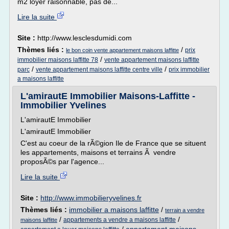
m2 loyer raisonnable, pas de...
Lire la suite
Site :
http://www.lesclesdumidi.com
Thèmes liés :
/
prix
le bon coin vente appartement maisons laffitte
/
immobilier maisons laffitte 78
vente appartement maisons laffitte
/
/
parc
vente appartement maisons laffitte centre ville
prix immobilier
a maisons laffitte
L'amirautE Immobilier Maisons-Laffitte -
Immobilier Yvelines
L'amirautE Immobilier
L'amirautE Immobilier
C'est au coeur de la rÃ©gion Ile de France que se situent
les appartements, maisons et terrains Ã vendre
proposÃ©s par l'agence...
Lire la suite
Site :
http://www.immobilieryvelines.fr
Thèmes liés :
immobilier a maisons laffitte
/
terrain a vendre
/
/
appartements a vendre a maisons laffitte
maisons laffitte