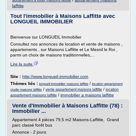
/
appartement maisons
appartement a louer maisons laffitte
laffitte
Tout l'immobilier à Maisons Laffitte avec
LONGUEIL IMMOBILIER
Bienvenue sur LONGUEIL Immobilier
Consultez nos annonces de location et vente de maisons ,
appartements , sur Maisons Laffitte et Le Mesnil le Roi ,
parmi un choix de maisons traditionnelles,...
Lire la suite
Site :
http://www.longueil-immobilier.com
Thèmes liés :
/
longueil immobilier maisons laffitte
location appartement
/
/
vente appartement maisons laffitte
location
studio maisons laffitte
/
immobilier a maisons laffitte
appartement maisons laffitte
Vente d'Immobilier à Maisons Laffitte (78) :
Immobilier ...
Appartement 4 pièces 79,5 m2 Maisons-Laffitte, Grand
parc classé forêt bus
Annonce - 2 jours