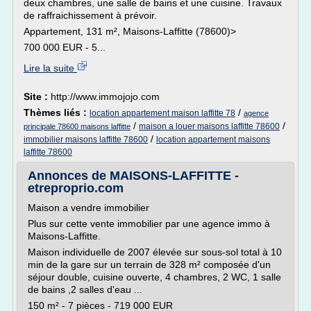
deux chambres, une salle de bains et une cuisine. Travaux
de raffraichissement à prévoir.
Appartement, 131 m², Maisons-Laffitte (78600)>
700 000 EUR - 5...
Lire la suite
Site :
http://www.immojojo.com
Thèmes liés :
/
location appartement maison laffitte 78
agence
/
/
maison a louer maisons laffitte 78600
principale 78600 maisons laffitte
/
immobilier maisons laffitte 78600
location appartement maisons
laffitte 78600
Annonces de MAISONS-LAFFITTE -
etreproprio.com
Maison a vendre immobilier
Plus sur cette vente immobilier par une agence immo à
Maisons-Laffitte.
Maison individuelle de 2007 élevée sur sous-sol total à 10
min de la gare sur un terrain de 328 m² composée d'un
séjour double, cuisine ouverte, 4 chambres, 2 WC, 1 salle
de bains ,2 salles d'eau ...
150 m² - 7 pièces - 719 000 EUR