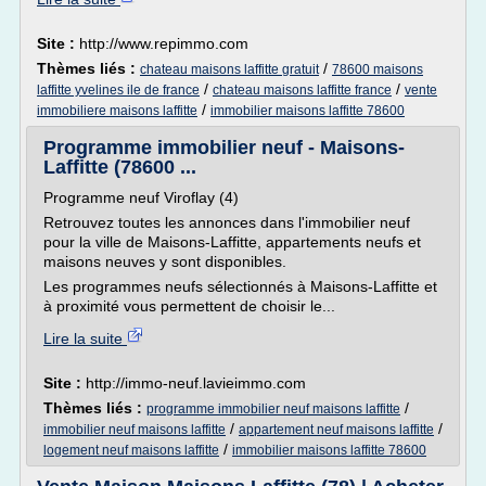
Site :
http://www.repimmo.com
Thèmes liés :
/
chateau maisons laffitte gratuit
78600 maisons
/
/
laffitte yvelines ile de france
chateau maisons laffitte france
vente
/
immobiliere maisons laffitte
immobilier maisons laffitte 78600
Programme immobilier neuf - Maisons-
Laffitte (78600 ...
Programme neuf Viroflay (4)
Retrouvez toutes les annonces dans l'immobilier neuf
pour la ville de Maisons-Laffitte, appartements neufs et
maisons neuves y sont disponibles.
Les programmes neufs sélectionnés à Maisons-Laffitte et
à proximité vous permettent de choisir le...
Lire la suite
Site :
http://immo-neuf.lavieimmo.com
Thèmes liés :
/
programme immobilier neuf maisons laffitte
/
/
immobilier neuf maisons laffitte
appartement neuf maisons laffitte
/
logement neuf maisons laffitte
immobilier maisons laffitte 78600