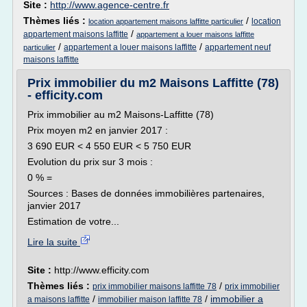
Site :
http://www.agence-centre.fr
Thèmes liés :
/
location
location appartement maisons laffitte particulier
/
appartement maisons laffitte
appartement a louer maisons laffitte
/
/
appartement a louer maisons laffitte
appartement neuf
particulier
maisons laffitte
Prix immobilier du m2 Maisons Laffitte (78)
- efficity.com
Prix immobilier au m2 Maisons-Laffitte (78)
Prix moyen m2 en janvier 2017 :
3 690 EUR < 4 550 EUR < 5 750 EUR
Evolution du prix sur 3 mois :
0 % =
Sources : Bases de données immobilières partenaires,
janvier 2017
Estimation de votre...
Lire la suite
Site :
http://www.efficity.com
Thèmes liés :
/
prix immobilier maisons laffitte 78
prix immobilier
/
/
immobilier a
a maisons laffitte
immobilier maison laffitte 78