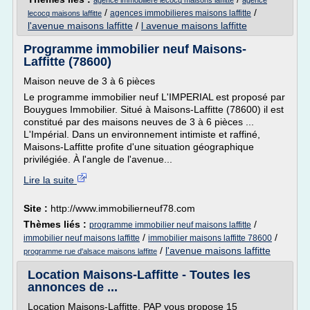
agence immobiliere lecocq maisons laffitte
agence
/
/
agences immobilieres maisons laffitte
lecocq maisons laffitte
l'avenue maisons laffitte
/
l avenue maisons laffitte
Programme immobilier neuf Maisons-
Laffitte (78600)
Maison neuve de 3 à 6 pièces
Le programme immobilier neuf L'IMPERIAL est proposé par
Bouygues Immobilier. Situé à Maisons-Laffitte (78600) il est
constitué par des maisons neuves de 3 à 6 pièces ...
L'Impérial. Dans un environnement intimiste et raffiné,
Maisons-Laffitte profite d'une situation géographique
privilégiée. À l'angle de l'avenue...
Lire la suite
Site :
http://www.immobilierneuf78.com
Thèmes liés :
/
programme immobilier neuf maisons laffitte
/
/
immobilier neuf maisons laffitte
immobilier maisons laffitte 78600
/
l'avenue maisons laffitte
programme rue d'alsace maisons laffitte
Location Maisons-Laffitte - Toutes les
annonces de ...
Location Maisons-Laffitte. PAP vous propose 15