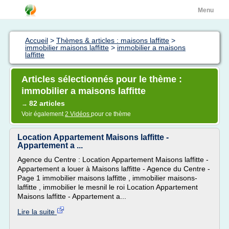
Menu
Accueil
>
Thèmes & articles : maisons laffitte
>
immobilier maisons laffitte
>
immobilier a maisons
laffitte
Articles sélectionnés pour le thème :
immobilier a maisons laffitte
82 articles
→
Voir également
2 Vidéos
pour ce thème
Location Appartement Maisons laffitte -
Appartement a ...
Agence du Centre : Location Appartement Maisons laffitte -
Appartement a louer à Maisons laffitte - Agence du Centre -
Page 1 immobilier maisons laffitte , immobilier maisons-
laffitte , immobilier le mesnil le roi Location Appartement
Maisons laffitte - Appartement a...
Lire la suite