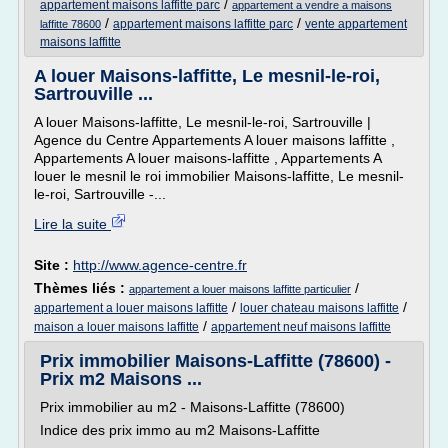
/
appartement maisons laffitte parc
appartement a vendre a maisons
/
/
appartement maisons laffitte parc
vente appartement
laffitte 78600
maisons laffitte
A louer Maisons-laffitte, Le mesnil-le-roi,
Sartrouville ...
A louer Maisons-laffitte, Le mesnil-le-roi, Sartrouville |
Agence du Centre Appartements A louer maisons laffitte ,
Appartements A louer maisons-laffitte , Appartements A
louer le mesnil le roi immobilier Maisons-laffitte, Le mesnil-
le-roi, Sartrouville -...
Lire la suite
Site :
http://www.agence-centre.fr
Thèmes liés :
/
appartement a louer maisons laffitte particulier
/
/
appartement a louer maisons laffitte
louer chateau maisons laffitte
/
maison a louer maisons laffitte
appartement neuf maisons laffitte
Prix immobilier Maisons-Laffitte (78600) -
Prix m2 Maisons ...
Prix immobilier au m2 - Maisons-Laffitte (78600)
Indice des prix immo au m2 Maisons-Laffitte