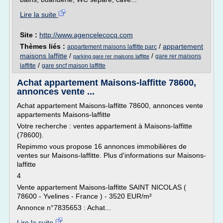
Lire la suite
Site :
http://www.agencelecocq.com
Thèmes liés :
/
appartement
appartement maisons laffitte parc
maisons laffitte
/
/
gare rer maisons
parking gare rer maisons laffitte
/
laffitte
gare sncf maison laffitte
Achat appartement Maisons-laffitte 78600,
annonces vente ...
Achat appartement Maisons-laffitte 78600, annonces vente
appartements Maisons-laffitte
Votre recherche : ventes appartement à Maisons-laffitte
(78600).
Repimmo vous propose 16 annonces immobilières de
ventes sur Maisons-laffitte. Plus d'informations sur Maisons-
laffitte
4
Vente appartement Maisons-laffitte SAINT NICOLAS (
78600 - Yvelines - France ) - 3520 EUR/m²
Annonce n°7835653 : Achat...
Lire la suite