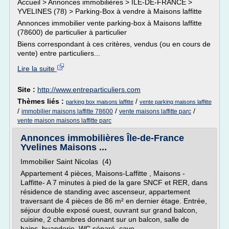
Accueil > Annonces immobilières > ILE-DE-FRANCE >
YVELINES (78) > Parking-Box à vendre à Maisons laffitte
Annonces immobilier vente parking-box à Maisons laffitte
(78600) de particulier à particulier
Biens correspondant à ces critères, vendus (ou en cours de
vente) entre particuliers...
Lire la suite
Site :
http://www.entreparticuliers.com
Thèmes liés :
/
parking box maisons laffitte
vente parking maisons laffitte
/
/
/
immobilier maisons laffitte 78600
vente maisons laffitte parc
vente maison maisons laffitte parc
Annonces immobilières Île-de-France
Yvelines Maisons ...
Immobilier Saint Nicolas (4)
Appartement 4 pièces, Maisons-Laffitte , Maisons -
Laffitte- A 7 minutes à pied de la gare SNCF et RER, dans
résidence de standing avec ascenseur, appartement
traversant de 4 pièces de 86 m² en dernier étage. Entrée,
séjour double exposé ouest, ouvrant sur grand balcon,
cuisine, 2 chambres donnant sur un balcon, salle de
bains, buanderie, WC séparé, cave...