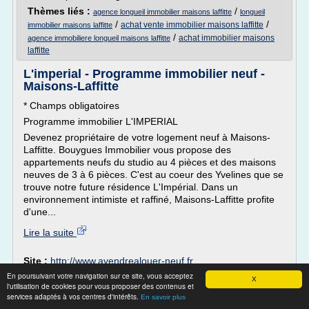
Thèmes liés :
/
agence longueil immobilier maisons laffitte
longueil
/
/
achat vente immobilier maisons laffitte
immobilier maisons laffitte
/
achat immobilier maisons
agence immobiliere longueil maisons laffitte
laffitte
L'imperial - Programme immobilier neuf -
Maisons-Laffitte
* Champs obligatoires
Programme immobilier L'IMPERIAL
Devenez propriétaire de votre logement neuf à Maisons-
Laffitte. Bouygues Immobilier vous propose des
appartements neufs du studio au 4 pièces et des maisons
neuves de 3 à 6 pièces. C'est au coeur des Yvelines que se
trouve notre future résidence L'Impérial. Dans un
environnement intimiste et raffiné, Maisons-Laffitte profite
d'une...
Lire la suite
Site :
http://www.avendrealouer-neuf.fr
En poursuivant votre navigation sur ce site, vous acceptez
Thèmes liés :
/
programme immobilier neuf maisons laffitte
X
l'utilisation de cookies pour vous proposer des contenus et
/
/
appartement neuf maisons laffitte
immobilier neuf maisons laffitte
services adaptés à vos centres d'intérêts.
En savoir plus
/
logement neuf maisons laffitte
programme rue d'alsace maisons laffitte