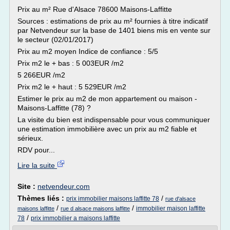
Prix au m² Rue d'Alsace 78600 Maisons-Laffitte
Sources : estimations de prix au m² fournies à titre indicatif
par Netvendeur sur la base de 1401 biens mis en vente sur
le secteur (02/01/2017)
Prix au m2 moyen Indice de confiance : 5/5
Prix m2 le + bas : 5 003EUR /m2
5 266EUR /m2
Prix m2 le + haut : 5 529EUR /m2
Estimer le prix au m2 de mon appartement ou maison -
Maisons-Laffitte (78) ?
La visite du bien est indispensable pour vous communiquer
une estimation immobilière avec un prix au m2 fiable et
sérieux.
RDV pour...
Lire la suite
Site :
netvendeur.com
Thèmes liés :
/
prix immobilier maisons laffitte 78
rue d'alsace
/
/
immobilier maison laffitte
maisons laffitte
rue d alsace maisons laffitte
/
78
prix immobilier a maisons laffitte