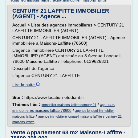
/
achat immobilier maisons laffitte
achat neuf maisons laffitte
CENTURY 21 LAFFITTE IMMOBILIER
(AGENT) - Agence ...
Accueil > Liste des agences immobilieres > CENTURY 21
LAFFITTE IMMOBILIER (AGENT)
CENTURY 21 LAFFITTE IMMOBILIER (AGENT) - Agence
immobilière à Maisons-Laffitte (78600)
L'agence immobilière CENTURY 21 LAFFITTE
IMMOBILIER (AGENT) est située au 3 Avenue Longueil,
78600 Maisons-Laffitte / Téléphone: 0139626321
Descriptif de l'agence
L'agence CENTURY 21 LAFFITTE...
Lire la suite
Site :
https://www.location-etudiant.fr
Thèmes liés :
/
agences
immobilier maisons laffitte century 21
/
immobilieres maisons laffitte 78600
agence longueil immobilier
/
/
maisons laffitte
agence immobiliere longueil maisons laffitte
century 21
maisons laffitte
Vente Appartement 63 m2 Maisons-Laffitte -