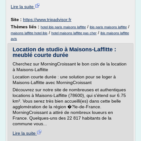
Lire la suite
Site :
https://www.tripadvisor.fr
Thèmes liés :
/
/
hotel ibis paris maisons laffitte
ibis paris maisons laffitte
/
/
maisons laffitte hotel ibis
hotel maisons laffitte pas cher
ibis maisons laffitte
avis
Location de studio à Maisons-Laffitte :
meublé courte durée
Cherchez sur MorningCroissant le bon coin de la location
à Maisons-Laffitte
Location courte durée : une solution pour se loger à
Maisons-Laffitte avec MorningCroissant
Découvrez sur notre site de nombreuses et authentiques
locations à Maisons-Laffitte (78600), qui s'étend sur 6.75
km². Vous serez très bien accueilli(es) dans cette belle
agglomération de la région �?le-de-France.
MorningCroissant a attiré de nombreux loueurs en
France. Quelques-uns des 22 817 habitants de la
commune vous...
Lire la suite