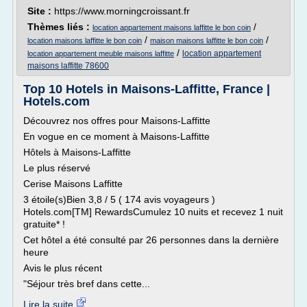
Site :
https://www.morningcroissant.fr
Thèmes liés :
/
location appartement maisons laffitte le bon coin
/
/
location maisons laffitte le bon coin
maison maisons laffitte le bon coin
/
location appartement
location appartement meuble maisons laffitte
maisons laffitte 78600
Top 10 Hotels in Maisons-Laffitte, France |
Hotels.com
Découvrez nos offres pour Maisons-Laffitte
En vogue en ce moment à Maisons-Laffitte
Hôtels à Maisons-Laffitte
Le plus réservé
Cerise Maisons Laffitte
3 étoile(s)Bien 3,8 / 5 ( 174 avis voyageurs )
Hotels.com[TM] RewardsCumulez 10 nuits et recevez 1 nuit
gratuite* !
Cet hôtel a été consulté par 26 personnes dans la dernière
heure
Avis le plus récent
"Séjour très bref dans cette...
Lire la suite