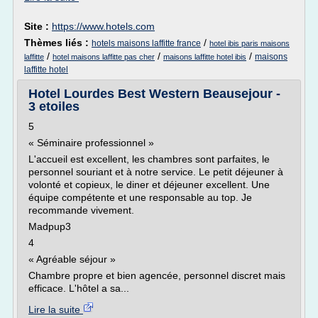
Site :
https://www.hotels.com
Thèmes liés :
/
hotels maisons laffitte france
hotel ibis paris maisons
/
/
/
maisons
laffitte
hotel maisons laffitte pas cher
maisons laffitte hotel ibis
laffitte hotel
Hotel Lourdes Best Western Beausejour -
3 etoiles
5
« Séminaire professionnel »
L'accueil est excellent, les chambres sont parfaites, le
personnel souriant et à notre service. Le petit déjeuner à
volonté et copieux, le diner et déjeuner excellent. Une
équipe compétente et une responsable au top. Je
recommande vivement.
Madpup3
4
« Agréable séjour »
Chambre propre et bien agencée, personnel discret mais
efficace. L'hôtel a sa...
Lire la suite